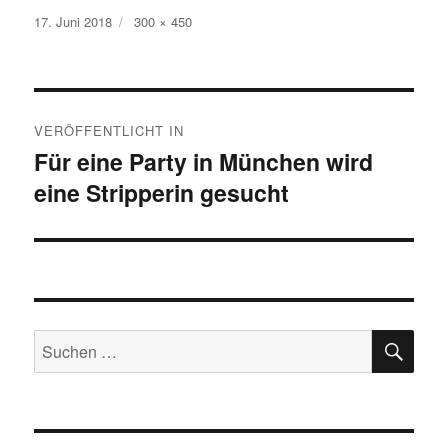
Veröffentlicht
Volle
17. Juni 2018
300 × 450
am
Größe
Beitragsnavigation
VERÖFFENTLICHT IN
Für eine Party in München wird
eine Stripperin gesucht
SU
Suche
nach: