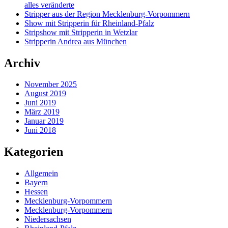
alles veränderte
Stripper aus der Region Mecklenburg-Vorpommern
Show mit Stripperin für Rheinland-Pfalz
Stripshow mit Stripperin in Wetzlar
Stripperin Andrea aus München
Archiv
November 2025
August 2019
Juni 2019
März 2019
Januar 2019
Juni 2018
Kategorien
Allgemein
Bayern
Hessen
Mecklenburg-Vorpommern
Mecklenburg-Vorpommern
Niedersachsen