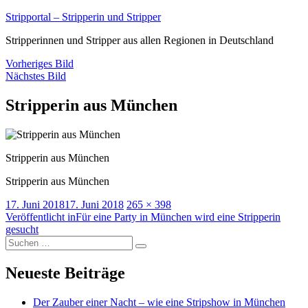
Zum
Stripportal – Stripperin und Stripper
Inhalt
Stripperinnen und Stripper aus allen Regionen in Deutschland
springen
Vorheriges Bild
Nächstes Bild
Stripperin aus München
Stripperin aus München
Stripperin aus München
Veröffentlicht
Volle
17. Juni 2018
17. Juni 2018
265 × 398
am
Beitragsnavigation
Größe
Veröffentlicht in
Für eine Party in München wird eine Stripperin
gesucht
Suche
Suchen
nach:
Neueste Beiträge
Der Zauber einer Nacht – wie eine Stripshow in München