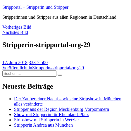
Zum
Stripportal – Stripperin und Stripper
Inhalt
Stripperinnen und Stripper aus allen Regionen in Deutschland
springen
Vorheriges Bild
Nächstes Bild
Stripperin-stripportal-org-29
Veröffentlicht
Volle
17. Juni 2018
333 × 500
am
Beitragsnavigation
Größe
Veröffentlicht in
Stripperin-stripportal-org-29
Suche
Suchen
nach:
Neueste Beiträge
Der Zauber einer Nacht – wie eine Stripshow in München
alles veränderte
Stripper aus der Region Mecklenburg-Vorpommern
Show mit Stripperin für Rheinland-Pfalz
Stripshow mit Stripperin in Wetzlar
Stripperin Andrea aus München