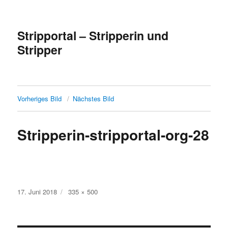
Stripportal – Stripperin und
Stripper
Vorheriges Bild
Nächstes Bild
Stripperin-stripportal-org-28
Veröffentlicht
Volle
17. Juni 2018
335 × 500
am
Größe