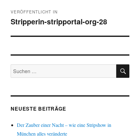
Beitragsnavigation
VERÖFFENTLICHT IN
Stripperin-stripportal-org-28
SU
Suche
nach:
NEUESTE BEITRÄGE
Der Zauber einer Nacht – wie eine Stripshow in
München alles veränderte