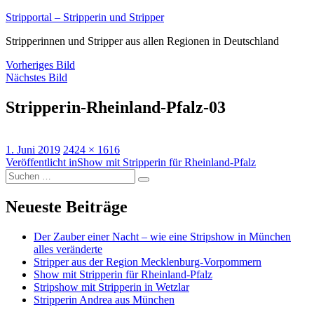
Zum
Stripportal – Stripperin und Stripper
Inhalt
Stripperinnen und Stripper aus allen Regionen in Deutschland
springen
Vorheriges Bild
Nächstes Bild
Stripperin-Rheinland-Pfalz-03
Veröffentlicht
Volle
1. Juni 2019
2424 × 1616
am
Beitragsnavigation
Größe
Veröffentlicht in
Show mit Stripperin für Rheinland-Pfalz
Suche
Suchen
nach:
Neueste Beiträge
Der Zauber einer Nacht – wie eine Stripshow in München
alles veränderte
Stripper aus der Region Mecklenburg-Vorpommern
Show mit Stripperin für Rheinland-Pfalz
Stripshow mit Stripperin in Wetzlar
Stripperin Andrea aus München