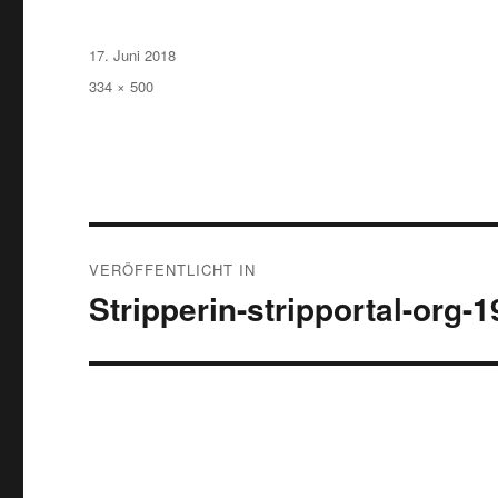
Veröffentlicht
17. Juni 2018
am
Volle
334 × 500
Größe
Beitragsnavigation
VERÖFFENTLICHT IN
Stripperin-stripportal-org-1