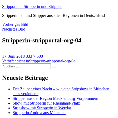
Zum
Stripportal – Stripperin und Stripper
Inhalt
Stripperinnen und Stripper aus allen Regionen in Deutschland
springen
Vorheriges Bild
Nächstes Bild
Stripperin-stripportal-org-04
Veröffentlicht
Volle
17. Juni 2018
333 × 500
am
Beitragsnavigation
Größe
Veröffentlicht in
Stripperin-stripportal-org-04
Suche
Suchen
nach:
Neueste Beiträge
Der Zauber einer Nacht – wie eine Stripshow in München
alles veränderte
Stripper aus der Region Mecklenburg-Vorpommern
Show mit Stripperin für Rheinland-Pfalz
Stripshow mit Stripperin in Wetzlar
Stripperin Andrea aus München